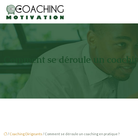
Comment se déroule un coachin
/
Coaching Dirigeants
/ Comment se déroule un coaching en pratique ?