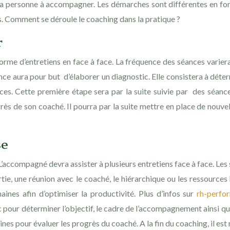
 la personne à accompagner. Les démarches sont différentes en fo
. Comment se déroule le coaching dans la pratique ?
r
me d’entretiens en face à face. La fréquence des séances variera e
nce aura pour but d’élaborer un diagnostic. Elle consistera à dét
ces. Cette première étape sera par la suite suivie par des séan
ès de son coaché. Il pourra par la suite mettre en place de nouvell
se
’accompagné devra assister à plusieurs entretiens face à face. Les
artie, une réunion avec le coaché, le hiérarchique ou les ressource
aines afin d’optimiser la productivité. Plus d’infos sur
rh-perfo
pour déterminer l’objectif, le cadre de l’accompagnement ainsi que
nes pour évaluer les progrès du coaché. A la fin du coaching, il est