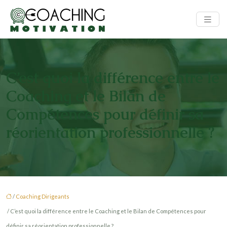
C’est quoi la différence entre le
Coaching et le Bilan de
Compétences pour définir sa
réorientation professionnelle ?
/
Coaching Dirigeants
/ C’est quoi la différence entre le Coaching et le Bilan de Compétences pour
définir sa réorientation professionnelle ?